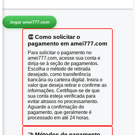
Jogar amei777.com
👏 Como solicitar o
pagamento em amei777.com
Para solicitar o pagamento no
amei777.com, acesse sua conta e
dirija-se à seção de pagamentos.
Escolha o método de retirada
desejado, como transferência
bancária ou carteira digital. Insira o
valor que deseja retirar e confirme as
informações. Certifique-se de que
sua conta esteja verificada para
evitar atrasos no processamento.
Aguarde a confirmação do
pagamento, que geralmente é
processado em até 24 horas.
🤝 Métodos de pagamento