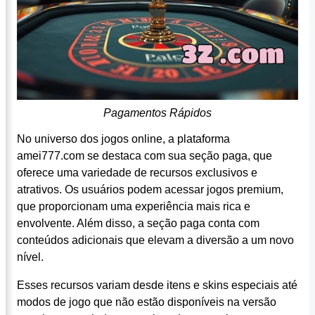
Pagamentos Rápidos
No universo dos jogos online, a plataforma
amei777.com se destaca com sua seção paga, que
oferece uma variedade de recursos exclusivos e
atrativos. Os usuários podem acessar jogos premium,
que proporcionam uma experiência mais rica e
envolvente. Além disso, a seção paga conta com
conteúdos adicionais que elevam a diversão a um novo
nível.
Esses recursos variam desde itens e skins especiais até
modos de jogo que não estão disponíveis na versão