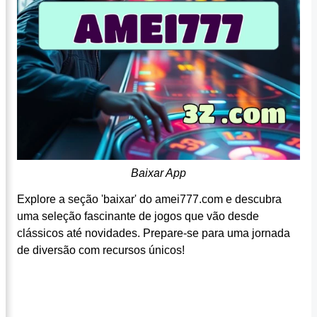
Baixar App
Explore a seção 'baixar' do amei777.com e descubra
uma seleção fascinante de jogos que vão desde
clássicos até novidades. Prepare-se para uma jornada
de diversão com recursos únicos!